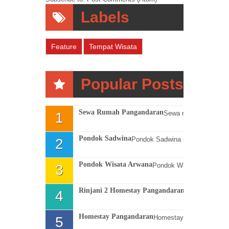
Labels
Feature
Tempat Wisata
Popular Posts
Sewa Rumah Pangandaran
Sewa rumah di Pangandaran untuk Anda pengunjung wisata Pangandaran,temukan keunggulan rumah sewa termurah Pangandaran berikut ini : Rumah...
Pondok Sadwina
Pondok Sadwina ini rumah sewa milik warga Pangandaran, Pondok Sadwina memiliki akses mudah 10 menit dari Pantai Barat Pangandaran. Pond...
Pondok Wisata Arwana
Pondok Wisata Arwana satu penginapan di Pangandaran yang dekat Pantai Barat,Pondok Wisata Arwana berjarak 50 meter dari pantai, sekitar 7 me...
Rinjani 2 Homestay Pangandaran
Homestay di Pangandaran yang nyaman dan dekat Pantai Barat Pangandaran yaitu Rinjani 2 homestay yang terletak di Jl. Sumardi Pantai Bar...
Homestay Pangandaran
Homestay Pangandaran harga sewa lebih murah dibandingkan hotel bintang, keunggulan homestay Pangandaran rombongan boleh pakai dapur, berkum...