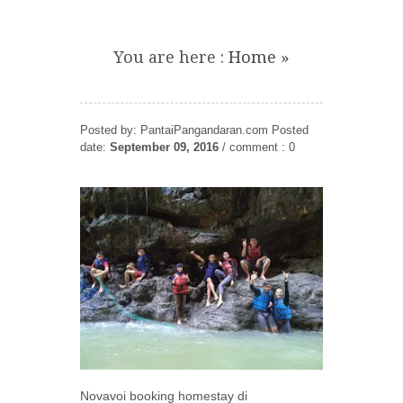
P
JABAR
International
Pangandaran
You are here :
Home
»
Marathon 2018
Honda Bikers
a
Pangandaran
Day 2018
n
Posted by: PantaiPangandaran.com
Posted
date:
September 09, 2016
/
comment : 0
g
International
Pondok Alin
Kite Festival 2018
Pangandaran
Pangandaran
a
n
Novavoi booking homestay di