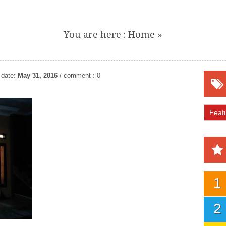
P
You are here :
Home
»
a
n
 date:
May 31, 2016
/
comment : 0
g
Feat
a
n