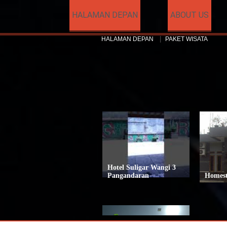
HALAMAN DEPAN
ABOUT US
HALAMAN DEPAN
PAKET WISATA
Hotel Suligar Wangi 3
Pangandaran
Homest