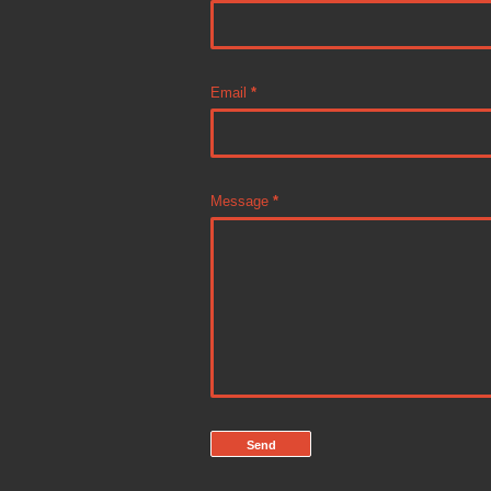
Email
*
Message
*