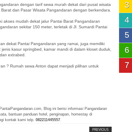
d
andaran dengan tarif sewa murah dekat dari pusat wisata
i Barat dan Pasar Wisata Pangandaran dengan berkendara.
a
i akses mudah dekat jalur Pantai Barat Pangandaran
andaran sekitar 150 meter, terletak di Jl. Sumardi Pantai
r
n dekat Pantai Pangandaran yang ramai, juga memiliki
C jenis kasur springbed, kamar mandi di dalam kloset duduk,
 dan extrabed.
a
an ? Rumah sewa Anton dapat menjadi pilihan untuk
n
.c
PantaiPangandaran.com, Blog ini berisi informasi Pangandaran
isata, bantuan panduan hotel, penginapan, homestay di
gi kontak kami telp.
082211445557
.
PREVIOUS