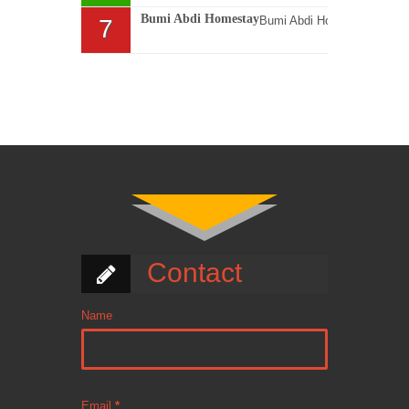
Bumi Abdi Homestay
Bumi Abdi Homestay memiliki akses mudah dekat ke Pantai Pangandaran, Bumi Abdi Homestay terletak di Jl. Sumardi Komplek17 Pangandaran, 1...
Contact
Name
Email
*