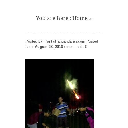
P
JABAR
International
Pangandaran
You are here :
Home
»
Marathon 2018
Honda Bikers
a
Pangandaran
Day 2018
n
Posted by: PantaiPangandaran.com
Posted
date:
August 28, 2016
/
comment : 0
g
International
Pondok Alin
Kite Festival 2018
Pangandaran
Pangandaran
a
n