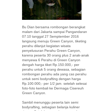
d
a
Bu Dian bersama rombongan berangkat
malam dari Jakarta sampai Pangandaran
r
07:10 tanggal 27 Semptember 2016
langsung menuju Green Canyon, tiketing
perahu dilanjut kegiatan wisata
a
penyelusuran Perahu Green Canyon,
karena peserta 30 orang plus 2 anak-anak
menyewa 6 Perahu di Green Canyon
dengah harga tiket Rp.150.000,- per
n
perahu untuk 5 orang dewasa, sebagian
rombongan perahu ada yang cas perahu
untuk semi bodyrafting dengan harga
Rp.100.000,- per 1/2 jam. setelah selesai
.c
foto-foto kembali ke Dermaga Cisereuh
Green Canyon.
Sambil menunggu peserta lain semi
bodyrafting, sebagian belanja kuliner