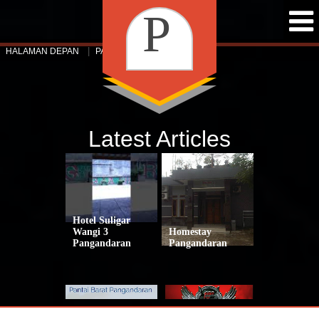
P
HALAMAN DEPAN
PAKET WISATA
a
n
Latest Articles
t
a
Hotel Suligar
Wangi 3
Homestay
Pangandaran
Pangandaran
i