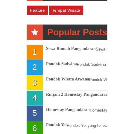
Feature
Tempat Wisata
Popular Posts
Sewa Rumah Pangandaran
Sewa rumah di Pangandaran untuk Anda pengunjung wisata Pangandaran,temukan keunggulan rumah sewa termurah Pangandaran berikut ini : Rumah...
Pondok Sadwina
Pondok Sadwina ini rumah sewa milik warga Pangandaran, Pondok Sadwina memiliki akses mudah 10 menit dari Pantai Barat Pangandaran. Pond...
Pondok Wisata Arwana
Pondok Wisata Arwana satu penginapan di Pangandaran yang dekat Pantai Barat,Pondok Wisata Arwana berjarak 50 meter dari pantai, sekitar 7 me...
Rinjani 2 Homestay Pangandaran
Homestay di Pangandaran yang nyaman dan dekat Pantai Barat Pangandaran yaitu Rinjani 2 homestay yang terletak di Jl. Sumardi Pantai Bar...
Homestay Pangandaran
Homestay Pangandaran harga sewa lebih murah dibandingkan hotel bintang, keunggulan homestay Pangandaran rombongan boleh pakai dapur, berkum...
Pondok Yoi
Pondok Yoi yang terletak hanya 100 meter dari Pantai Barat Pangandaran memberi kenyamanan tersendiri, Pondok Yoi merupakan homestay ( rum...